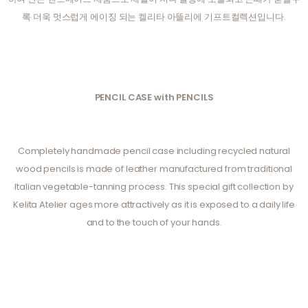
록 더욱 멋스럽게 에이징 되는 켈리타 아뜰리에 기프트컬렉션입니다.
PENCIL CASE with PENCILS
Completely handmade pencil case including recycled natural
wood pencils is made of leather manufactured from traditional
Italian vegetable-tanning process. This special gift collection by
Kelita Atelier ages more attractively as it is exposed to a daily life
and to the touch of your hands.