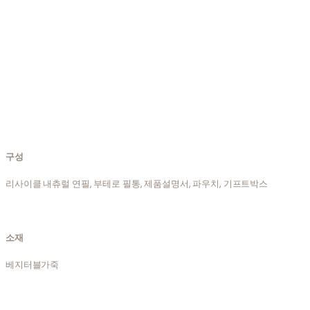
구성
리사이클 내츄럴 연필, 부테로 필통, 제품설명서, 파우치, 기프트박스
소재
베지터블가죽